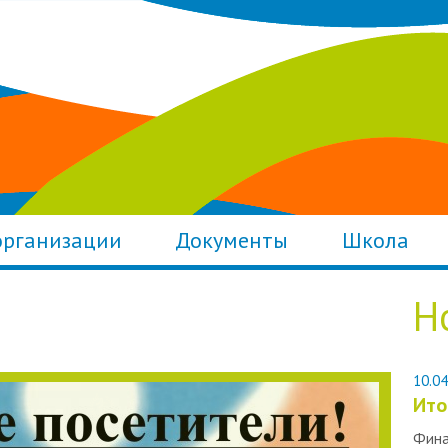
организации
Документы
Школа
Н
10.04
Ито
Фина