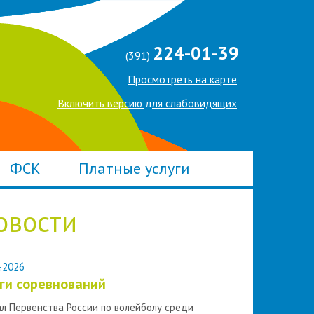
224-01-39
(391)
Просмотреть на карте
Включить версию для слабовидящих
ФСК
Платные услуги
овости
.2026
ги соревнований
л Первенства России по волейболу среди