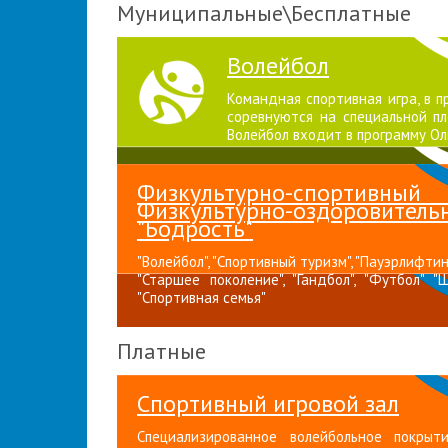
Муниципальные\Бесплатные
Волейбол
Командная спортивная игра, в 
соревнуются на специальной пл
Волейбол входит в программу Ол
Физкультурно-спортивны
Физкультурно-оздоро
"Бодрость"
"Волейбол", "Спортивный туризм", "Пауэрлифтинг
"Старшее поколение", "Гандбол", "Футбол" "
"Спортивная семья"
Платные
Спортивный игровой зал
Специализированное волейбольное покрыт