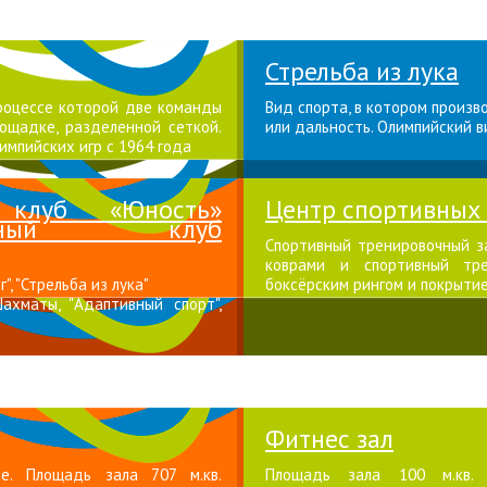
Стрельба из лука
процессе которой две команды
Вид спорта, в котором произв
ощадке, разделенной сеткой.
или дальность. Олимпийский в
импийских игр с 1964 года
й клуб «Юность»
Центр спортивных
вительный клуб
Спортивный тренировочный за
коврами и спортивный тре
", "Стрельба из лука"
боксёрским рингом и покрыти
Шахматы, "Адаптивный спорт",
Фитнес зал
ие. Площадь зала 707 м.кв.
Площадь зала 100 м.кв. й