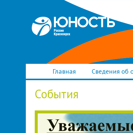
Главная
Сведения об 
События