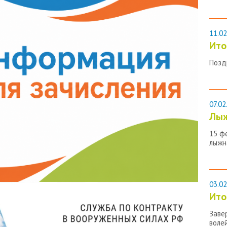
11.02
Ито
Позд
07.02
Лыж
15 ф
лыжн
03.02
Ито
Заве
воле