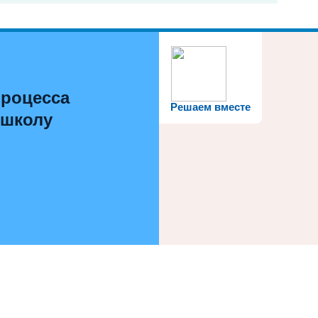
процесса
Решаем вместе
 школу