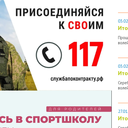
03.02
Ито
Прош
воле
03.02
Ито
Сере
воле
27.01
Ито
Сере