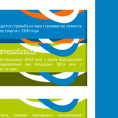
одится стрельба из лука стрелами на точность
ид спорта с 1900 года
 единоборств
л площадью 384,9 кв.м. с двумя борцовскими
нировочный зал площадью 385,6 кв.м. с
ем татами
ога, силовые тренировки, танцевальные