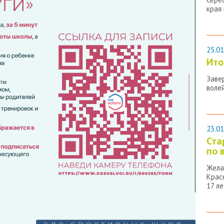
края
25.01
Ито
Заве
воле
23.01
Ста
по 
Жела
Крас
17 ле