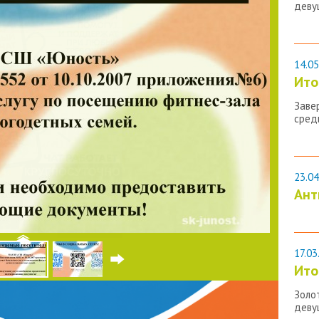
деву
14.05
Ито
Заве
сред
23.04
Ант
17.03
Ито
Золо
деву