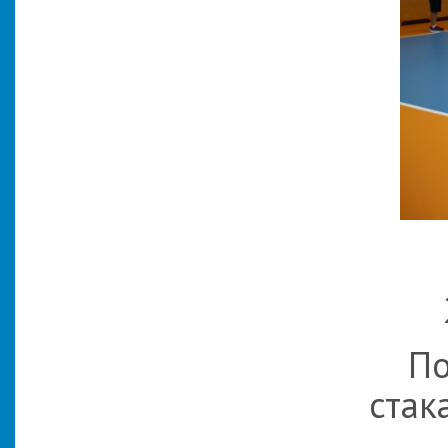
По
стак