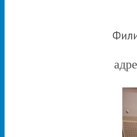
Фили
адре