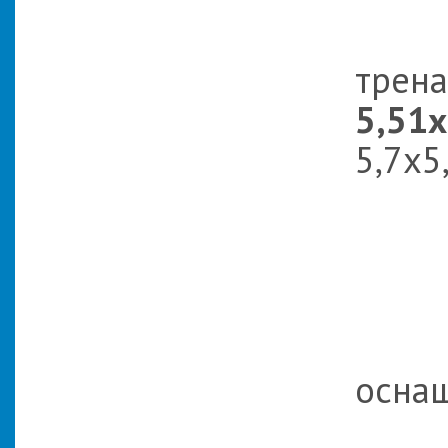
Покр
тр
5,51
5,7х5
Общ
По
оснащ