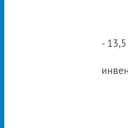
Б
12,1
6,2
- 13,5
Покр
инве
для