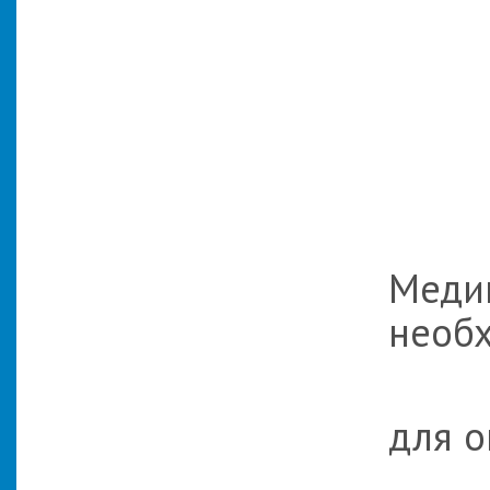
Медиц
необ
п
для о