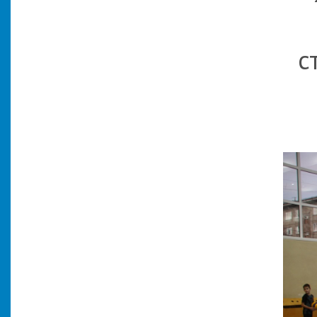
Пок
с