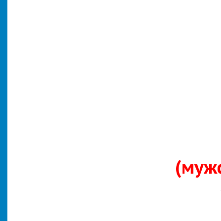
Же
Атл
(муж
17,6