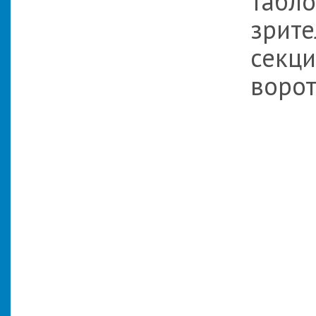
табло
зрите
секци
ворот