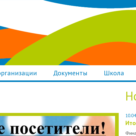
организации
Документы
Школа
Н
10.04
Ито
Фина