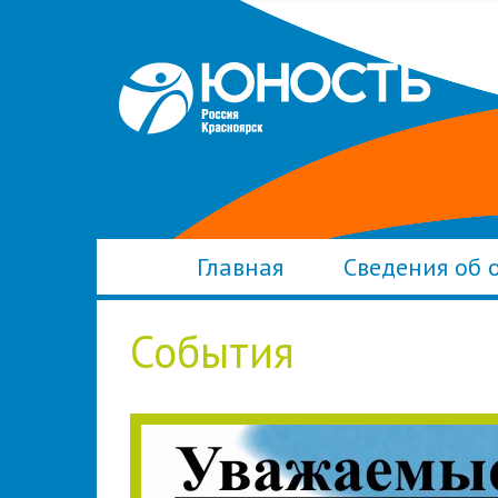
Главная
Сведения об 
События