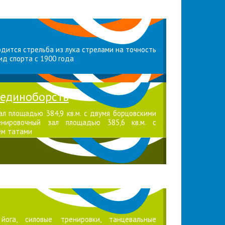
одится стрельба из лука стрелами на точность
ид спорта с 1900 года
 единоборств
л площадью 384,9 кв.м. с двумя борцовскими
нировочный зал площадью 385,6 кв.м. с
ем татами
ога, силовые тренировки, танцевальные