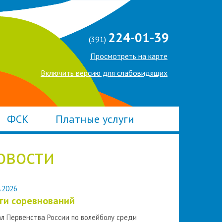
224-01-39
(391)
Просмотреть на карте
Включить версию для слабовидящих
ФСК
Платные услуги
овости
.2026
ги соревнований
л Первенства России по волейболу среди