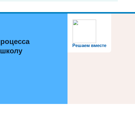
процесса
Решаем вместе
 школу