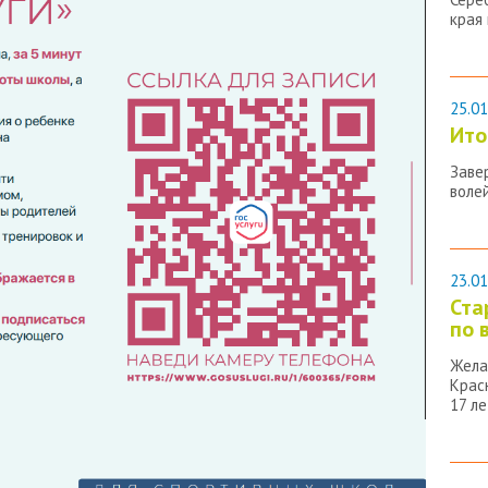
края
25.01
Ито
Заве
воле
23.01
Ста
по 
Жела
Крас
17 ле