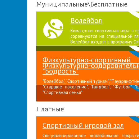
Муниципальные\Бесплатные
Волейбол
Командная спортивная игра, в 
соревнуются на специальной пл
Волейбол входит в программу Ол
Физкультурно-спортивны
Физкультурно-оздоро
"Бодрость"
"Волейбол", "Спортивный туризм", "Пауэрлифтинг
"Старшее поколение", "Гандбол", "Футбол" "
"Спортивная семья"
Платные
Спортивный игровой зал
Специализированное волейбольное покрыт