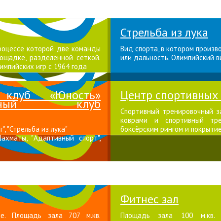
Стрельба из лука
процессе которой две команды
Вид спорта, в котором произв
ощадке, разделенной сеткой.
или дальность. Олимпийский в
импийских игр с 1964 года
й клуб «Юность»
Центр спортивных
вительный клуб
Спортивный тренировочный за
коврами и спортивный тре
", "Стрельба из лука"
боксёрским рингом и покрыти
Шахматы, "Адаптивный спорт",
Фитнес зал
ие. Площадь зала 707 м.кв.
Площадь зала 100 м.кв. й