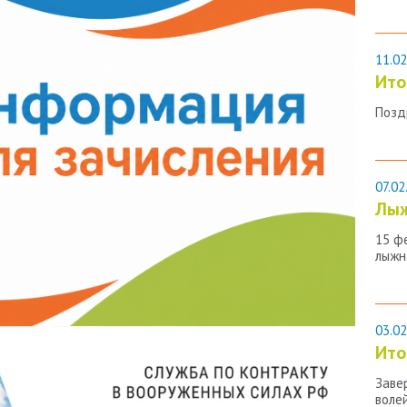
11.02
Ито
Позд
07.02
Лыж
15 ф
лыжн
03.02
Ито
Заве
воле