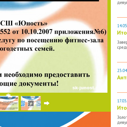
деву
14.05
Ито
Заве
сред
23.04
Ант
17.03
Ито
Золо
деву