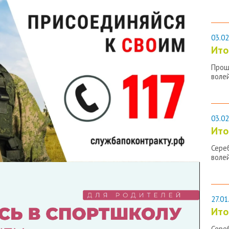
03.02
Ито
Прош
воле
03.02
Ито
Сере
воле
27.01
Ито
Сере